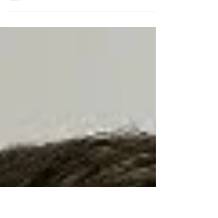
Im Meeting ist es still. Keine Ideen, keine
Energie, kein Vertrauen. Was dein Team
wirklich von dir braucht, erfährst du in diesem
Beitrag.