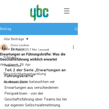
Beitrag
Alle Beiträge
Doris Lindner
Alle Beiträge
16. Apr. 2025
7 Min. Lesezeit
Erwartungen an Führungskräfte: Was die
Führung
Geschäftsführung wirklich erwartet
Aktualisiert:
29. Apr.
Teamkultur
Teil 2 der Serie „Erwartungen an 
Persönlichkeitsentwicklung
Führungskräfte“
In dieser Serie beleuchten wir 
Kommunikation
Erwartungen aus verschiedenen 
Perspektiven - von der 
Geschäftsführung über Teams bis hin 
zur eigenen Selbstwahrnehmung.