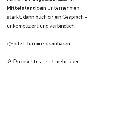
Mittelstand
dein Unternehmen
stärkt, dann buch dir ein Gespräch -
unkompliziert und verbindlich.
👉Jetzt Termin vereinbaren
🔎 Du möchtest erst mehr über
meine Arbeit erfahren?
Dann schau auf meinem
LinkedIn-
Profil vorbei
Oder schreib mir direkt. Ich teile auf
Wunsch:
Referenzen
Projektbeispiele