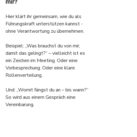
mir?
Hier klärt ihr gemeinsam, wie du als 
Führungskraft unterstützen kannst - 
ohne Verantwortung zu übernehmen.
Beispiel: „Was brauchst du von mir, 
damit das gelingt?“ – vielleicht ist es 
ein Zeichen im Meeting. Oder eine 
Vorbesprechung. Oder eine klare 
Rollenverteilung.
Und: „Womit fängst du an – bis wann?“ 
So wird aus einem Gespräch eine 
Vereinbarung.
👉
 Wie du das RAUS-Modell konkret 
in deinem Führungsalltag anwendest, 
zeige ich dir in diesem Beitrag mit fünf 