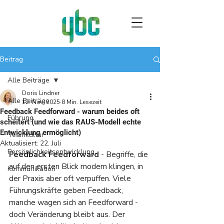
Beitrag
Alle Beiträge
Doris Lindner
Alle Beiträge
12. Nov. 2025
8 Min. Lesezeit
Feedback Feedforward - warum beides oft
Führung
scheitert (und wie das RAUS-Modell echte
Entwicklung ermöglicht)
Teamkultur
Aktualisiert:
22. Juli
Persönlichkeitsentwicklung
Feedback Feedforward
 - Begriffe, die 
auf den ersten Blick modern klingen, in 
Kommunikation
der Praxis aber oft verpuffen. Viele 
Führungskräfte geben Feedback, 
manche wagen sich an Feedforward - 
doch Veränderung bleibt aus. Der 