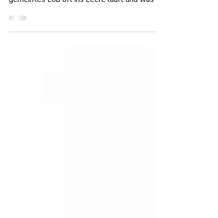
diesem Beitrag erfährst du, warum gut
gemeintes Lob oft ins Leere läuft und was du
tun kannst, damit deine Wertschätzung
wirklich Wirkung zeigt.