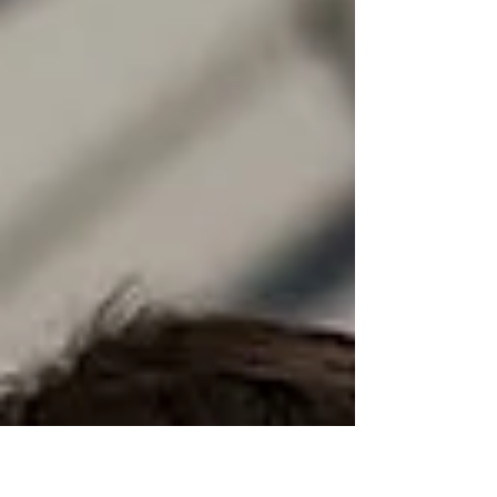
sich, genauer hinzusehen: Denn Lob,
Anerkennung und Wertschätzung sind nicht
das Gleiche. Wer die Unterschiede versteht,
führt bewusster, und baut