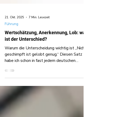
21. Okt. 2025
7 Min. Lesezeit
Führung
Wertschätzung, Anerkennung, Lob: was
ist der Unterschied?
Warum die Unterscheidung wichtig ist „Nicht
geschimpft ist gelobt genug.“ Diesen Satz
habe ich schon in fast jedem deutschen
Dialekt gehört. Und überall wird mir erklärt:
„Ja, das ist typisch für unsere Region. So
machen wir das halt.“ Das zeigt, wie stark
Sprache den Alltag prägt - gerade in
technisch geprägten KMUs. Hier lohnt es