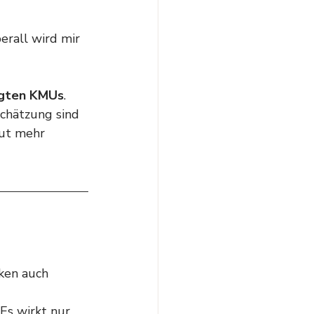
erall wird mir 
ägten KMUs
. 
chätzung sind 
aut mehr 
ken auch 
Es wirkt nur 