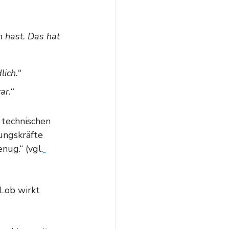
 hast. Das hat 
lich.“
ar.“
 technischen 
ungskräfte 
nug.“ (vgl.
-Lob wirkt 