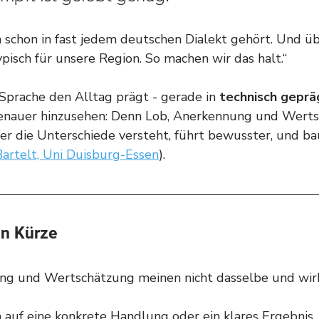
h schon in fast jedem deutschen Dialekt gehört. Und üb
 typisch für unsere Region. So machen wir das halt.“
 Sprache den Alltag prägt - gerade in 
technisch gepr
 genauer hinzusehen: Denn Lob, Anerkennung und Werts
Wer die Unterschiede versteht, führt bewusster, und b
Bartelt, Uni Duisburg-Essen
).
in Kürze
ng und Wertschätzung meinen nicht dasselbe und wir
h auf eine konkrete Handlung oder ein klares Ergebnis. 