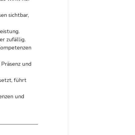
n sichtbar, 
eistung.
r zufällig.
 Kompetenzen 
, Präsenz und 
tzt, führt 
enzen und 