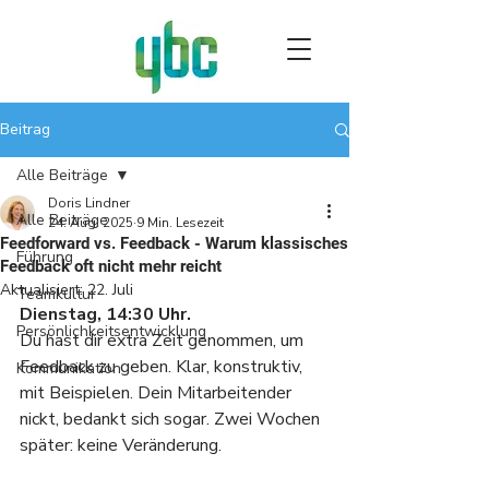
Beitrag
Alle Beiträge
Doris Lindner
Alle Beiträge
24. Aug. 2025
9 Min. Lesezeit
Feedforward vs. Feedback - Warum klassisches
Führung
Feedback oft nicht mehr reicht
Aktualisiert:
22. Juli
Teamkultur
Dienstag, 14:30 Uhr.
Persönlichkeitsentwicklung
Du hast dir extra Zeit genommen, um 
Feedback zu geben. Klar, konstruktiv, 
Kommunikation
mit Beispielen. Dein Mitarbeitender 
nickt, bedankt sich sogar. Zwei Wochen 
später: keine Veränderung.