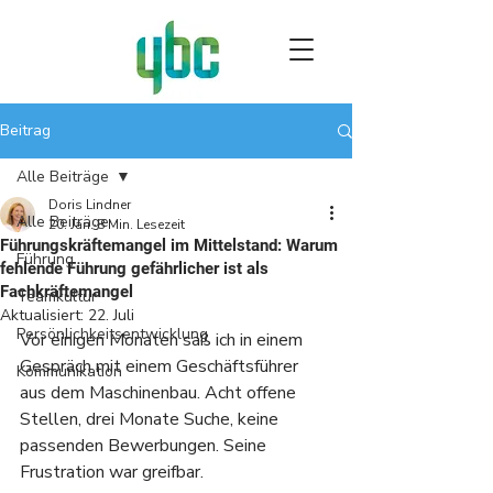
Beitrag
Alle Beiträge
Doris Lindner
Alle Beiträge
20. Jan.
8 Min. Lesezeit
Führungskräftemangel im Mittelstand: Warum
Führung
fehlende Führung gefährlicher ist als
Fachkräftemangel
Teamkultur
Aktualisiert:
22. Juli
Persönlichkeitsentwicklung
Vor einigen Monaten saß ich in einem 
Gespräch mit einem Geschäftsführer 
Kommunikation
aus dem Maschinenbau. Acht offene 
Stellen, drei Monate Suche, keine 
passenden Bewerbungen. Seine 
Frustration war greifbar.