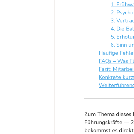
1. Frühw
2. Psycho
3. Vertra
4. Die B
5. Erholu
6. Sinn u
Häufige Fehler
FAQs – Was Fü
Fazit: Mitarb
Konkrete kurz
Weiterführen
Zum Thema dieses B
Führungskräfte — 25
bekommst es direkt